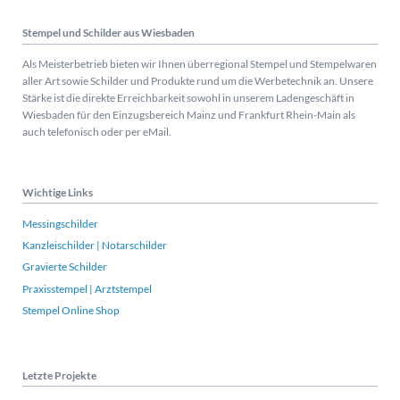
Stempel und Schilder aus Wiesbaden
Als Meisterbetrieb bieten wir Ihnen überregional Stempel und Stempelwaren
aller Art sowie Schilder und Produkte rund um die Werbetechnik an. Unsere
Stärke ist die direkte Erreichbarkeit sowohl in unserem Ladengeschäft in
Wiesbaden für den Einzugsbereich Mainz und Frankfurt Rhein-Main als
auch telefonisch oder per eMail.
Wichtige Links
Messingschilder
Kanzleischilder | Notarschilder
Gravierte Schilder
Praxisstempel | Arztstempel
Stempel Online Shop
Letzte Projekte