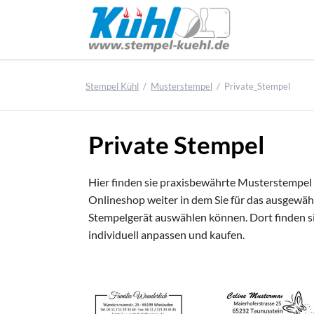
Unser Sortiment
Texts
Messin
Adres
Praxisschilder, Kanzleischilder,
Praxisbewährte Musterstempel, zur
Stempel Kühl
Musterstempel
Private_Stempel
Kanzle
Praxis
Holzs
Firmenschilder und vieles mehr.
Vollsortiment an Stempel und
individuellen Anpassung in unserem
Stempelgeräte der Firmen COLOP und
Onlineshop ohne zusätzliche Kosten.
Glassc
Arzts
Texts
Unser Schilder-Sortiment
TRODAT
Gravie
Kanzle
Texts
Unser Stempelmuster-Sortiment
Private Stempel
Unser Stempel-Sortiment
Praxis
Firme
Profis
Firmen
Buchu
Profis
Hier finden sie praxisbewährte Musterstempel f
Posts
Onlineshop weiter in dem Sie für das ausgewä
Stempelgerät auswählen können. Dort finden s
individuell anpassen und kaufen.