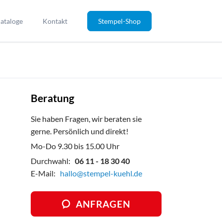
Navigation
überspringen
ataloge
Kontakt
Stempel-Shop
Sonstige & Zubehör
Wegweiser Innen
Prüfstempel
Sammelschilder
Kontrollstempel
Taschenstempel
Schilderanlagen
Schulstempel
Bänderstempel COLOP
Sonderanfertigungen
Infostempel
Bänderstempel TRODAT Professionell
Beratung
Werbetafeln / Bauschilder
Bonuskartenstempel
Paginierer HORRAY
Sie haben Fragen, wir beraten sie
Betriebskennzeichnung
Private_Stempel
Stempelkissen und Zubehör
gerne. Persönlich und direkt!
Mo-Do 9.30 bis 15.00 Uhr
Durchwahl:
06 11 - 18 30 40
E-Mail:
hallo@stempel-kuehl.de
ANFRAGEN