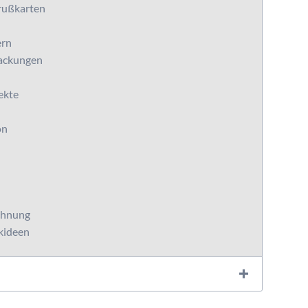
rußkarten
ern
packungen
ekte
on
ichnung
nkideen