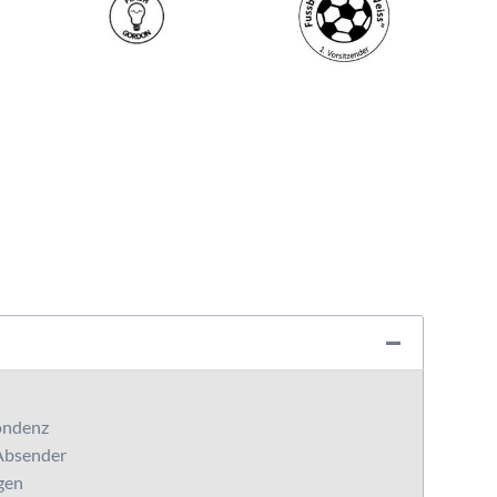
pondenz
 Absender
gen